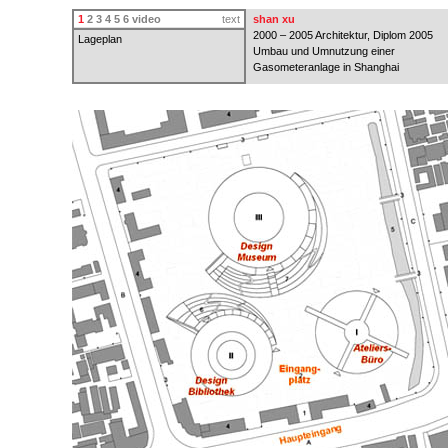
1
2
3
4
5
6
video
text
shan xu
2000 – 2005 Architektur, Diplom 2005
Lageplan
Umbau und Umnutzung einer
Gasometeranlage in Shanghai