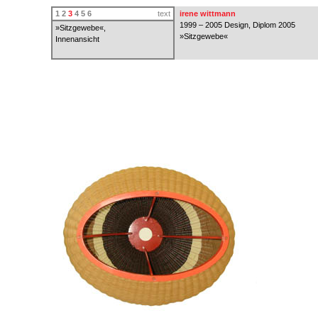
1
2
3
4
5
6
text
irene wittmann
1999 – 2005 Design, Diplom 2005
»Sitzgewebe«,
»Sitzgewebe«
Innenansicht