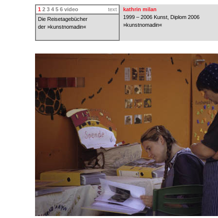
1
2
3
4
5
6
video
text
kathrin milan
1999 – 2006 Kunst, Diplom 2006
Die Reisetagebücher
»kunstnomadin«
der »kunstnomadin«