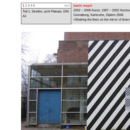
1
2
3
4
5
text
katrin mayer
2002 – 2006 Kunst, 1997 – 2002 Hochsc
Teil 1, Streifen, acht Plakate, DIN
Gestaltung, Karlsruhe, Diplom 2006
A1
»Shaking the lines on the mirror of time«