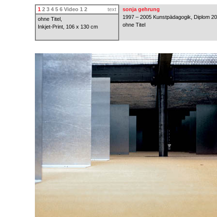
1
2
3
4
5
6
Video 1
2
text
sonja gehrung
1997 – 2005 Kunstpädagogik, Diplom 2
ohne Titel,
ohne Titel
Inkjet-Print, 106 x 130 cm