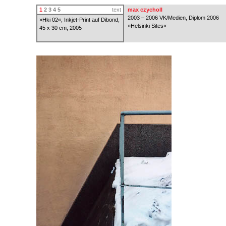
1
2
3
4
5
text
max czycholl
2003 – 2006 VK/Medien, Diplom 2006
»Hki 02«, Inkjet-Print auf Dibond,
»Helsinki Sites«
45 x 30 cm, 2005