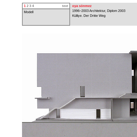
1
2
3
4
text
oya sönmez
1996–2003 Architektur, Diplom 2003
Modell
Külliye. Der Dritte Weg