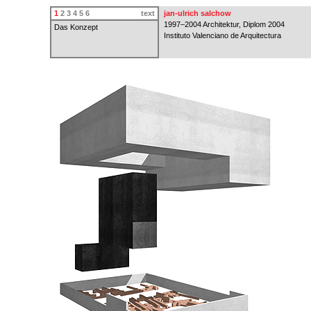
1
2
3
4
5
6
text
jan-ulrich salchow
1997–2004 Architektur, Diplom 2004
Das Konzept
Instituto Valenciano de Arquitectura