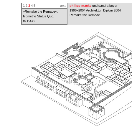
1
2
3
4
5
text
philipp macke
und sandra beyer
1996–2004 Architektur, Diplom 2004
»Remake the Remade«,
Remake the Remade
Isometrie Status Quo,
m 1:333