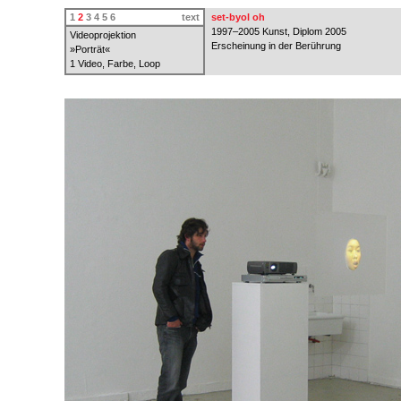
1
2
3
4
5
6
text
set-byol oh
1997–2005 Kunst, Diplom 2005
Videoprojektion
Erscheinung in der Berührung
»Porträt«
1 Video, Farbe, Loop