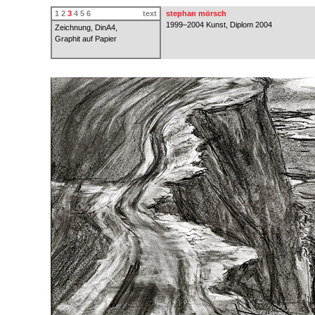
1
2
3
4
5
6
text
stephan mörsch
1999–2004 Kunst, Diplom 2004
Zeichnung, DinA4,
Graphit auf Papier