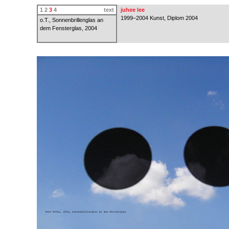
1
2
3
4
text
juhee lee
1999–2004 Kunst, Diplom 2004
o.T., Sonnenbrillenglas an
dem Fensterglas, 2004