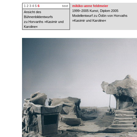
1
2
3
4
5
6
text
mikiko-anne feldmeier
1999–2005 Kunst, Diplom 2005
Ansicht des
Modellentwurf zu Ödön von Horvaths
Bühnenbildentwurfs
»Kasimir und Karoline«
zu Horvarths »Kasimir und
Karoline«