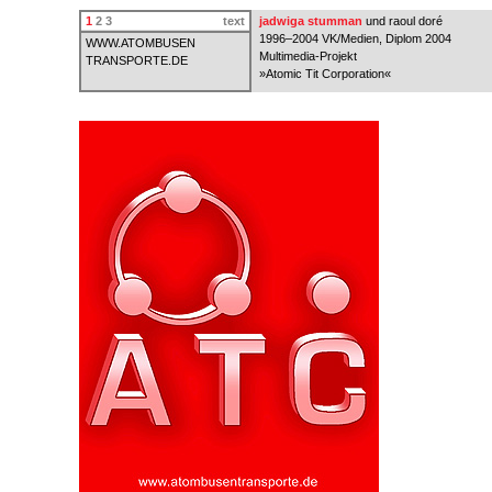
1
2
3
text
jadwiga stumman
und raoul doré
1996–2004 VK/Medien, Diplom 2004
WWW.ATOMBUSEN
Multimedia-Projekt
TRANSPORTE.DE
»Atomic Tit Corporation«