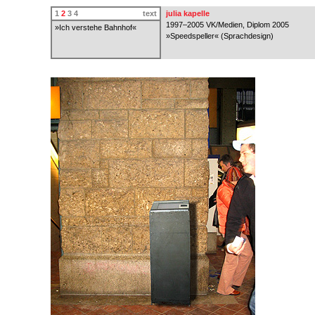
1
2
3
4
text
julia kapelle
1997–2005 VK/Medien, Diplom 2005
»Ich verstehe Bahnhof«
»Speedspeller« (Sprachdesign)